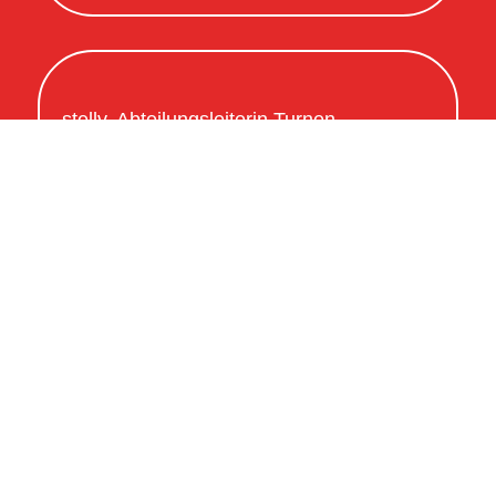
stellv. Abteilungsleiterin Turnen
Christiane Rüger
Turnen2@tsv-haubersbronn.de
Werde Teil des Teams
Du hast Zeit und Lust mit